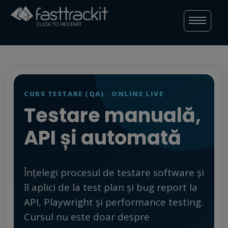
Skip
to
content
CURS TESTARE (QA) · ONLINE LIVE
Testare manuală,
API și automată
Înțelegi procesul de testare software și
îl aplici de la test plan și bug report la
API, Playwright și performance testing.
Cursul nu este doar despre