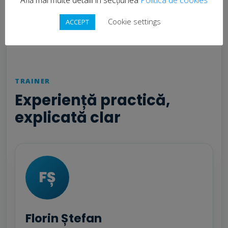
Curriculumul se actualizează înaintea fiecărei grupe pentru a
Cookie settings
păstra instrumentele și exemplele relevante, fără să
ACCEPT
schimbăm rezultatele de învățare asumate.
TRAINER
Experiență practică,
explicată clar
FȘ
Florin Ștefan