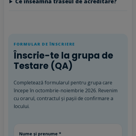
Ce înseamnă traseul de acreditare?
FORMULAR DE ÎNSCRIERE
Înscrie-te la grupa de
Testare (QA)
Completează formularul pentru grupa care
începe în octombrie-noiembrie 2026. Revenim
cu orarul, contractul și pașii de confirmare a
locului.
Website
Nume și prenume *