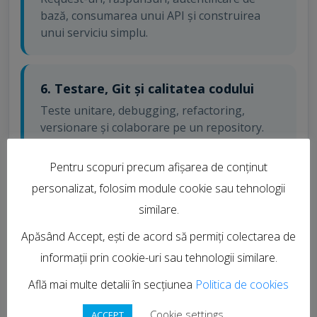
bază, consumarea unui API și construirea
unui serviciu simplu.
6. Testare, Git și calitatea codului
Teste unitare, debugging, refactoring,
versionare și colaborare pe un repository.
Pentru scopuri precum afișarea de conținut
7. AI-assisted Python și proiect final
personalizat, folosim module cookie sau tehnologii
Folosirea unui asistent AI pentru explicații,
similare.
alternative, teste și documentație, urmată de
Apăsând Accept, ești de acord să permiți colectarea de
verificarea rezultatului.
informații prin cookie-uri sau tehnologii similare.
Curriculumul se actualizează înaintea fiecărei grupe pentru a
Află mai multe detalii în secțiunea
Politica de cookies
păstra instrumentele și exemplele relevante, fără să
Cookie settings
schimbăm rezultatele de învățare asumate.
ACCEPT