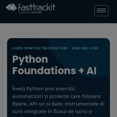
Skip
to
content
CURS PENTRU ÎNCEPĂTORI · ONLINE LIVE
Python
Foundations + AI
Înveți Python prin exerciții,
automatizări și proiecte care folosesc
fișiere, API-uri și date. Instrumentele AI
sunt integrate în fluxul de lucru și