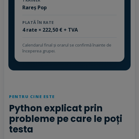
TRAINER
Rareș Pop
PLATĂ ÎN RATE
4 rate × 222,50 € + TVA
Calendarul final și orarul se confirmă înainte de
începerea grupei.
PENTRU CINE ESTE
Python explicat prin
probleme pe care le poți
testa