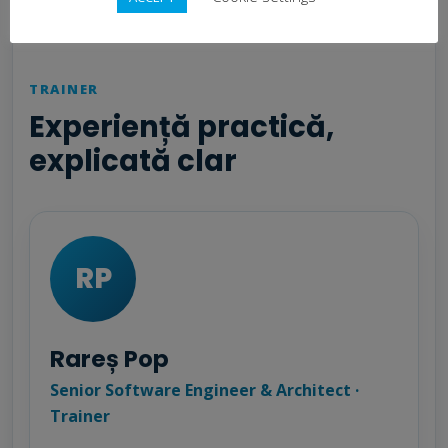
TRAINER
Experiență practică,
explicată clar
RP
Rareș Pop
Senior Software Engineer & Architect ·
Trainer