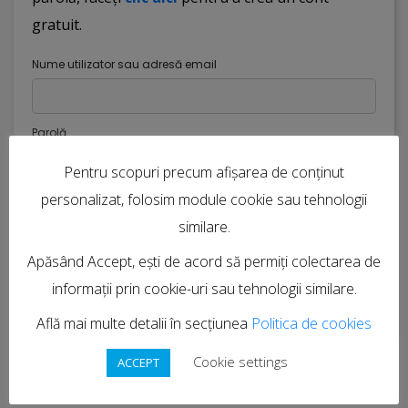
gratuit.
Nume utilizator sau adresă email
Parolă
Pentru scopuri precum afișarea de conținut
personalizat, folosim module cookie sau tehnologii
Ține-mă minte
similare.
Autentificare
Apăsând Accept, ești de acord să permiți colectarea de
Ai uitat parola?
informații prin cookie-uri sau tehnologii similare.
Află mai multe detalii în secțiunea
Politica de cookies
Cookie settings
ACCEPT