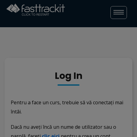
Skip
to
content
Log In
Pentru a face un curs, trebuie să vă conectați mai
întâi.
Dacă nu aveți încă un nume de utilizator sau o
parolă, faceți
clic aici
pentru a crea un cont